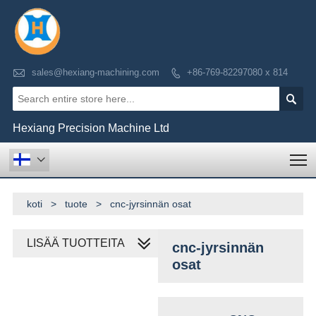

sales@hexiang-machining.com
+86-769-82297080 x 814


Hexiang Precision Machine Ltd
T

koti
>
tuote
>
cnc-jyrsinnän osat
LISÄÄ TUOTTEITA
cnc-jyrsinnän
osat