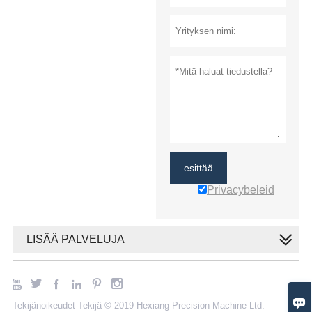
esittää
Privacybeleid
LISÄÄ PALVELUJA







Tekijänoikeudet Tekijä © 2019 Hexiang Precision Machine Ltd.