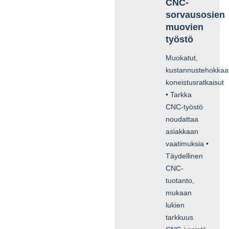
CNC-
sorvausosien
muovien
työstö
Muokatut,
kustannustehokkaa
koneistusratkaisut
• Tarkka
CNC-työstö
noudattaa
asiakkaan
vaatimuksia •
Täydellinen
CNC-
tuotanto,
mukaan
lukien
tarkkuus