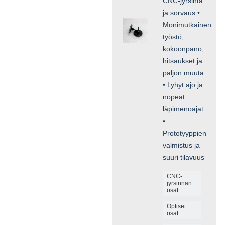
CNC-jyrsintä
ja sorvaus •
Monimutkainen
työstö,
kokoonpano,
hitsaukset ja
paljon muuta
• Lyhyt ajo ja
nopeat
läpimenoajat
•
Prototyyppien
valmistus ja
suuri tilavuus
CNC-
jyrsinnän
osat
Optiset
osat